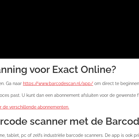
nning voor Exact Online?
en. Ga naar
https://www.barcodescan.nl/app/
om direct te beginnen
oces past. U kunt dan een abonnement afsluiten voor de gewenste fun
er de verschillende abonnementen.
arcode scanner met de Barco
, tablet, pc of zelfs industriële barcode scanners. De app is ook 