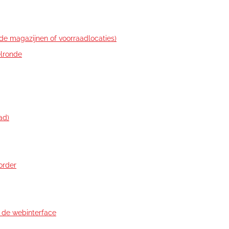
de magazijnen of voorraadlocaties)
lronde
ad)
order
t de webinterface