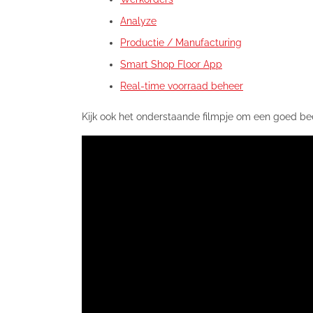
Analyze
Productie / Manufacturing
Smart Shop Floor App
Real-time voorraad beheer
Kijk ook het onderstaande filmpje om een goed bee