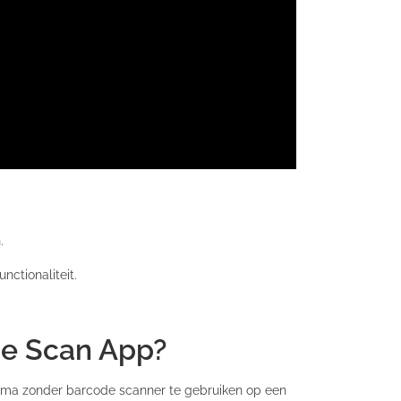
.
ctionaliteit.
de Scan App?
prima zonder barcode scanner te gebruiken op een