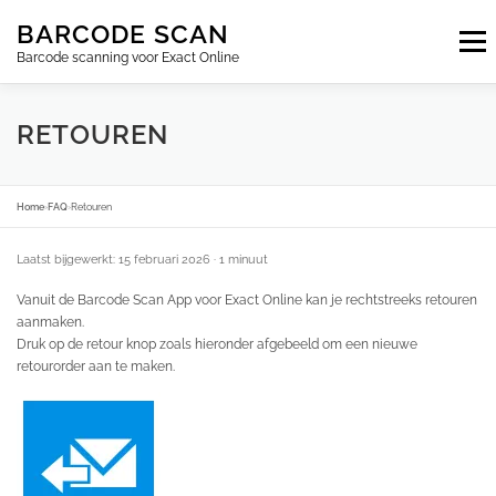
Ga
BARCODE SCAN
naar
Menu
de
Barcode scanning voor Exact Online
inhoud
ABONNEMENTEN
FAQ
BLOG
CONTACT
RETOUREN
INLOGGEN
NL
Home
›
FAQ
›
Retouren
Laatst bijgewerkt: 15 februari 2026
· 1 minuut
Vanuit de Barcode Scan App voor Exact Online kan je rechtstreeks retouren
aanmaken.
Druk op de retour knop zoals hieronder afgebeeld om een nieuwe
retourorder aan te maken.