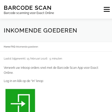
Ga
BARCODE SCAN
naar
Menu
de
Barcode scanning voor Exact Online
inhoud
ABONNEMENTEN
FAQ
BLOG
CONTACT
INKOMENDE GOEDEREN
INLOGGEN
NL
Home
›
FAQ
›
Inkomende goederen
Laatst bijgewerkt: 15 februari 2026
· 5 minuten
Verwerk uw inkoop orders snel met de Barcode Scan App voor Exact
Online.
Log in en klik op de “In” knop: