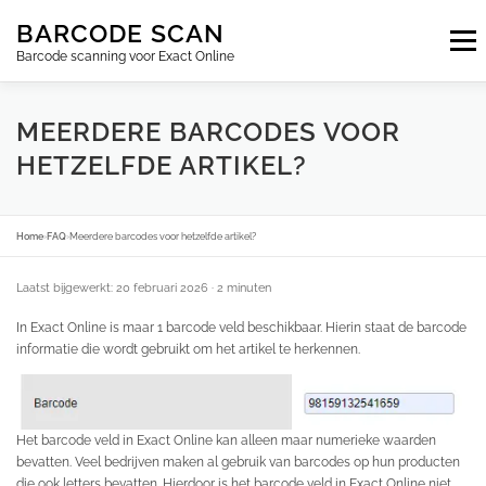
Ga
BARCODE SCAN
naar
Menu
de
Barcode scanning voor Exact Online
inhoud
ABONNEMENTEN
FAQ
BLOG
CONTACT
MEERDERE BARCODES VOOR
HETZELFDE ARTIKEL?
INLOGGEN
NL
Home
›
FAQ
›
Meerdere barcodes voor hetzelfde artikel?
Laatst bijgewerkt: 20 februari 2026
· 2 minuten
In Exact Online is maar 1 barcode veld beschikbaar. Hierin staat de barcode
informatie die wordt gebruikt om het artikel te herkennen.
Het barcode veld in Exact Online kan alleen maar numerieke waarden
bevatten. Veel bedrijven maken al gebruik van barcodes op hun producten
die ook letters bevatten. Hierdoor is het barcode veld in Exact Online niet