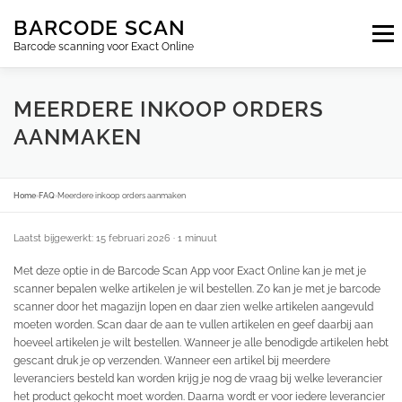
Ga
BARCODE SCAN
naar
Menu
de
Barcode scanning voor Exact Online
inhoud
ABONNEMENTEN
FAQ
BLOG
CONTACT
MEERDERE INKOOP ORDERS
AANMAKEN
INLOGGEN
NL
Home
›
FAQ
›
Meerdere inkoop orders aanmaken
Laatst bijgewerkt: 15 februari 2026
· 1 minuut
Met deze optie in de Barcode Scan App voor Exact Online kan je met je
scanner bepalen welke artikelen je wil bestellen. Zo kan je met je barcode
scanner door het magazijn lopen en daar zien welke artikelen aangevuld
moeten worden. Scan daar de aan te vullen artikelen en geef daarbij aan
hoeveel artikelen je wilt bestellen. Wanneer je alle benodigde artikelen hebt
gescant druk je op verzenden. Wanneer een artikel bij meerdere
leveranciers besteld kan worden krijg je nog de vraag bij welke leverancier
het product gekocht moet worden. Daarna wordt er voor iedere leverancier