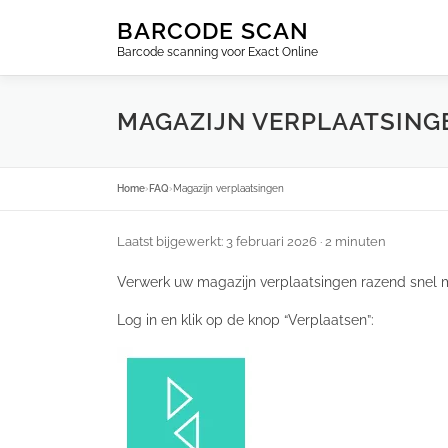
Ga
BARCODE SCAN
naar
Barcode scanning voor Exact Online
de
inhoud
MAGAZIJN VERPLAATSING
Home
›
FAQ
›
Magazijn verplaatsingen
Laatst bijgewerkt: 3 februari 2026
· 2 minuten
Verwerk uw magazijn verplaatsingen razend snel 
Log in en klik op de knop “Verplaatsen”: