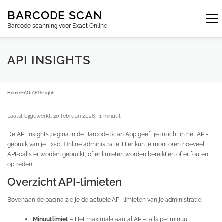
Ga
BARCODE SCAN
naar
Menu
de
Barcode scanning voor Exact Online
inhoud
ABONNEMENTEN
FAQ
BLOG
CONTACT
API INSIGHTS
INLOGGEN
NL
Home
›
FAQ
›
API Insights
Laatst bijgewerkt: 20 februari 2026
· 1 minuut
De API Insights pagina in de Barcode Scan App geeft je inzicht in het API-
gebruik van je Exact Online administratie. Hier kun je monitoren hoeveel
API-calls er worden gebruikt, of er limieten worden bereikt en of er fouten
optreden.
Overzicht API-limieten
Bovenaan de pagina zie je de actuele API-limieten van je administratie:
Minuutlimiet
– Het maximale aantal API-calls per minuut