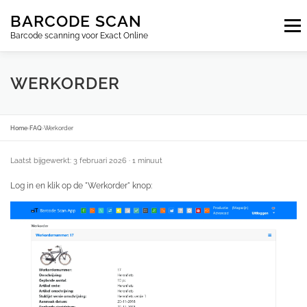
Ga
BARCODE SCAN
naar
Menu
de
Barcode scanning voor Exact Online
inhoud
ABONNEMENTEN
FAQ
BLOG
CONTACT
WERKORDER
INLOGGEN
NL
Home
›
FAQ
›
Werkorder
Laatst bijgewerkt: 3 februari 2026
· 1 minuut
Log in en klik op de "Werkorder" knop: