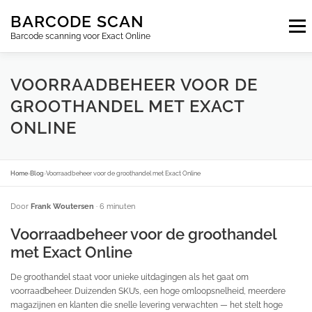
Ga
BARCODE SCAN
naar
Menu
de
Barcode scanning voor Exact Online
inhoud
ABONNEMENTEN
FAQ
BLOG
CONTACT
VOORRAADBEHEER VOOR DE
GROOTHANDEL MET EXACT
ONLINE
INLOGGEN
NL
Home
›
Blog
›
Voorraadbeheer voor de groothandel met Exact Online
Door
Frank Woutersen
· 6 minuten
Voorraadbeheer voor de groothandel
met Exact Online
De groothandel staat voor unieke uitdagingen als het gaat om
voorraadbeheer. Duizenden SKU’s, een hoge omloopsnelheid, meerdere
magazijnen en klanten die snelle levering verwachten — het stelt hoge