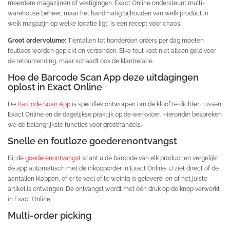
meerdere magazijnen of vestigingen. Exact Online ondersteunt multi-
warehouse beheer, maar het handmatig bijhouden van welk product in
welk magazijn op welke locatie ligt, is een recept voor chaos.
Groot ordervolume:
Tientallen tot honderden orders per dag moeten
foutloos worden gepickt en verzonden. Elke fout kost niet alleen geld voor
de retourzending, maar schaadt ook de klantrelatie.
Hoe de Barcode Scan App deze uitdagingen
oplost in Exact Online
De
Barcode Scan App
is specifiek ontworpen om de kloof te dichten tussen
Exact Online en de dagelijkse praktijk op de werkvloer. Hieronder bespreken
we de belangrijkste functies voor groothandels.
Snelle en foutloze goederenontvangst
Bij de
goederenontvangst
scant u de barcode van elk product en vergelijkt
de app automatisch met de inkooporder in Exact Online. U ziet direct of de
aantallen kloppen, of er te veel of te weinig is geleverd, en of het juiste
artikel is ontvangen. De ontvangst wordt met één druk op de knop verwerkt
in Exact Online.
Multi-order picking