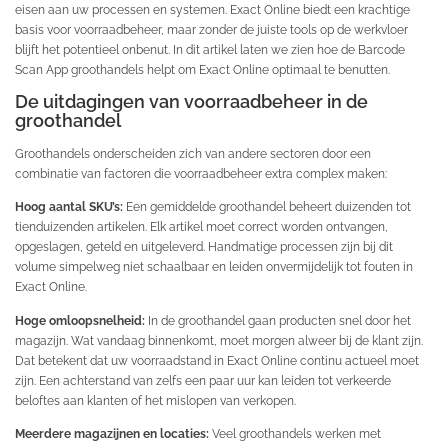
eisen aan uw processen en systemen. Exact Online biedt een krachtige
basis voor voorraadbeheer, maar zonder de juiste tools op de werkvloer
blijft het potentieel onbenut. In dit artikel laten we zien hoe de Barcode
Scan App groothandels helpt om Exact Online optimaal te benutten.
De uitdagingen van voorraadbeheer in de
groothandel
Groothandels onderscheiden zich van andere sectoren door een
combinatie van factoren die voorraadbeheer extra complex maken:
Hoog aantal SKU’s:
Een gemiddelde groothandel beheert duizenden tot
tienduizenden artikelen. Elk artikel moet correct worden ontvangen,
opgeslagen, geteld en uitgeleverd. Handmatige processen zijn bij dit
volume simpelweg niet schaalbaar en leiden onvermijdelijk tot fouten in
Exact Online.
Hoge omloopsnelheid:
In de groothandel gaan producten snel door het
magazijn. Wat vandaag binnenkomt, moet morgen alweer bij de klant zijn.
Dat betekent dat uw voorraadstand in Exact Online continu actueel moet
zijn. Een achterstand van zelfs een paar uur kan leiden tot verkeerde
beloftes aan klanten of het mislopen van verkopen.
Meerdere magazijnen en locaties:
Veel groothandels werken met