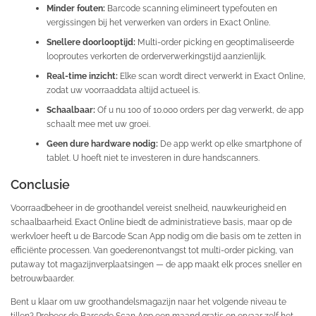
Minder fouten:
Barcode scanning elimineert typefouten en
vergissingen bij het verwerken van orders in Exact Online.
Snellere doorlooptijd:
Multi-order picking en geoptimaliseerde
looproutes verkorten de orderverwerkingstijd aanzienlijk.
Real-time inzicht:
Elke scan wordt direct verwerkt in Exact Online,
zodat uw voorraaddata altijd actueel is.
Schaalbaar:
Of u nu 100 of 10.000 orders per dag verwerkt, de app
schaalt mee met uw groei.
Geen dure hardware nodig:
De app werkt op elke smartphone of
tablet. U hoeft niet te investeren in dure handscanners.
Conclusie
Voorraadbeheer in de groothandel vereist snelheid, nauwkeurigheid en
schaalbaarheid. Exact Online biedt de administratieve basis, maar op de
werkvloer heeft u de Barcode Scan App nodig om die basis om te zetten in
efficiënte processen. Van goederenontvangst tot multi-order picking, van
putaway tot magazijnverplaatsingen — de app maakt elk proces sneller en
betrouwbaarder.
Bent u klaar om uw groothandelsmagazijn naar het volgende niveau te
tillen? Probeer de Barcode Scan App een maand gratis en ervaar zelf het