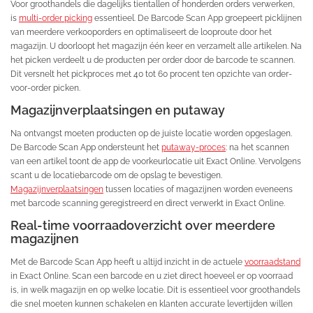
Voor groothandels die dagelijks tientallen of honderden orders verwerken,
is
multi-order picking
essentieel. De Barcode Scan App groepeert picklijnen
van meerdere verkooporders en optimaliseert de looproute door het
magazijn. U doorloopt het magazijn één keer en verzamelt alle artikelen. Na
het picken verdeelt u de producten per order door de barcode te scannen.
Dit versnelt het pickproces met 40 tot 60 procent ten opzichte van order-
voor-order picken.
Magazijnverplaatsingen en putaway
Na ontvangst moeten producten op de juiste locatie worden opgeslagen.
De Barcode Scan App ondersteunt het
putaway-proces
: na het scannen
van een artikel toont de app de voorkeurlocatie uit Exact Online. Vervolgens
scant u de locatiebarcode om de opslag te bevestigen.
Magazijnverplaatsingen
tussen locaties of magazijnen worden eveneens
met barcode scanning geregistreerd en direct verwerkt in Exact Online.
Real-time voorraadoverzicht over meerdere
magazijnen
Met de Barcode Scan App heeft u altijd inzicht in de actuele
voorraadstand
in Exact Online. Scan een barcode en u ziet direct hoeveel er op voorraad
is, in welk magazijn en op welke locatie. Dit is essentieel voor groothandels
die snel moeten kunnen schakelen en klanten accurate levertijden willen