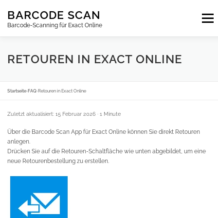
Zum
BARCODE SCAN
Inhalt
Menu
springen
Barcode-Scanning für Exact Online
ABONNEMENTS
FAQ
BLOG
KONTAKT
RETOUREN IN EXACT ONLINE
ANMELDEN
DE
Startseite
›
FAQ
›
Retouren in Exact Online
Zuletzt aktualisiert: 15 Februar 2026
· 1 Minute
Über die Barcode Scan App für Exact Online können Sie direkt Retouren
anlegen.
Drücken Sie auf die Retouren-Schaltfläche wie unten abgebildet, um eine
neue Retourenbestellung zu erstellen.