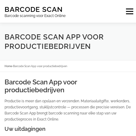
Ga
BARCODE SCAN
naar
Menu
de
Barcode scanning voor Exact Online
inhoud
ABONNEMENTEN
FAQ
BLOG
CONTACT
BARCODE SCAN APP VOOR
PRODUCTIEBEDRIJVEN
INLOGGEN
NL
Home
›
Barcode Scan App voor productiebedrijven
Barcode Scan App voor
productiebedrijven
Productie is meer dan opslaan en verzenden. Materiaaluitgifte, werkorders,
productievoortgang, stuklijstcontrole — processen die precisie vereisen. De
Barcode Scan App brengt barcode scanning naar elke stap van uw
productieproces in Exact Online.
Uw uitdagingen