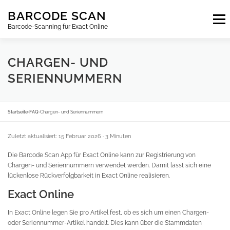
Zum
BARCODE SCAN
Inhalt
Menu
springen
Barcode-Scanning für Exact Online
ABONNEMENTS
FAQ
BLOG
KONTAKT
CHARGEN- UND
SERIENNUMMERN
ANMELDEN
DE
Startseite
›
FAQ
›
Chargen- und Seriennummern
Zuletzt aktualisiert: 15 Februar 2026
· 3 Minuten
Die Barcode Scan App für Exact Online kann zur Registrierung von
Chargen- und Seriennummern verwendet werden. Damit lässt sich eine
lückenlose Rückverfolgbarkeit in Exact Online realisieren.
Exact Online
In Exact Online legen Sie pro Artikel fest, ob es sich um einen Chargen-
oder Seriennummer-Artikel handelt. Dies kann über die Stammdaten