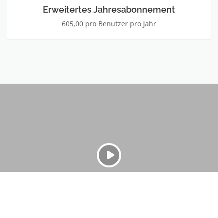
Erweitertes Jahresabonnement
605,00 pro Benutzer pro Jahr
Video
auf
YouTube
ansehen
VIDEO ANSEHEN