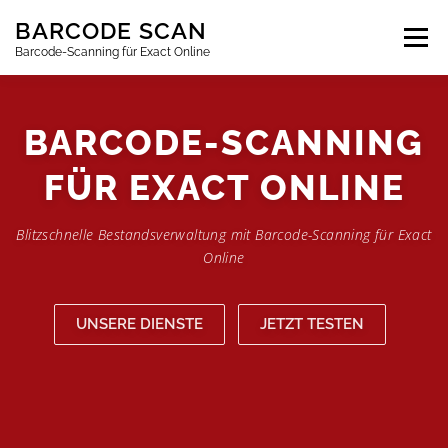
Zum
BARCODE SCAN
Inhalt
springen
Barcode-Scanning für Exact Online
ABONNEMENTS
FAQ
BLOG
KONTAKT
BARCODE-SCANNING
FÜR EXACT ONLINE
ANMELDEN
DE
Blitzschnelle Bestandsverwaltung mit Barcode-Scanning für Exact
Online
UNSERE DIENSTE
JETZT TESTEN