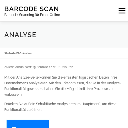
Zum
BARCODE SCAN
Inhalt
Menu
springen
Barcode-Scanning für Exact Online
ABONNEMENTS
FAQ
BLOG
KONTAKT
ANALYSE
ANMELDEN
DE
Startseite
›
FAQ
›
Analyse
Zuletzt aktualisiert: 15 Februar 2026
· 6 Minuten
Mit der Analyze-Seite können Sie die erfassten logistischen Daten Ihres
Unternehmens analysieren. Mit den Erkenntnissen, die Sie in der Analyze-
Funktionalität gewinnen, haben Sie die Möglichkeit, Ihre Prozesse zu
verbessern.
Drücken Sie auf die Schaltfläche Analysieren im Hauptmenü, um diese
Funktionalität zu öffnen.