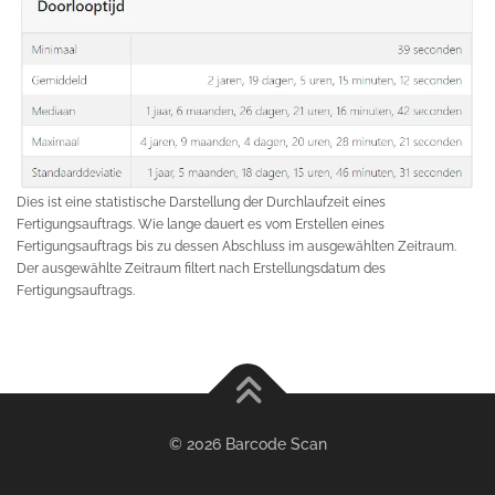
Dies ist eine statistische Darstellung der Durchlaufzeit eines
Fertigungsauftrags. Wie lange dauert es vom Erstellen eines
Fertigungsauftrags bis zu dessen Abschluss im ausgewählten Zeitraum.
Der ausgewählte Zeitraum filtert nach Erstellungsdatum des
Fertigungsauftrags.
© 2026 Barcode Scan