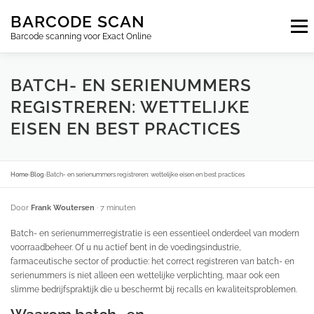
Ga
BARCODE SCAN
naar
Menu
de
Barcode scanning voor Exact Online
inhoud
ABONNEMENTEN
FAQ
BLOG
CONTACT
BATCH- EN SERIENUMMERS
REGISTREREN: WETTELIJKE
EISEN EN BEST PRACTICES
INLOGGEN
NL
Home
›
Blog
›
Batch- en serienummers registreren: wettelijke eisen en best practices
Door
Frank Woutersen
· 7 minuten
Batch- en serienummerregistratie is een essentieel onderdeel van modern
voorraadbeheer. Of u nu actief bent in de voedingsindustrie,
farmaceutische sector of productie: het correct registreren van batch- en
serienummers is niet alleen een wettelijke verplichting, maar ook een
slimme bedrijfspraktijk die u beschermt bij recalls en kwaliteitsproblemen.