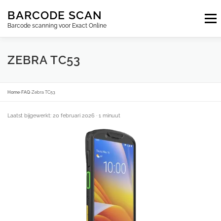
Ga
BARCODE SCAN
naar
Menu
de
Barcode scanning voor Exact Online
inhoud
ABONNEMENTEN
FAQ
BLOG
CONTACT
ZEBRA TC53
INLOGGEN
NL
Home
›
FAQ
›
Zebra TC53
Laatst bijgewerkt: 20 februari 2026
· 1 minuut