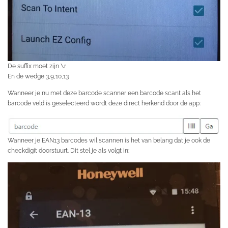
De suffix moet zijn \r
En de wedge 3,9,10,13
Wanneer je nu met deze barcode scanner een barcode scant als het
barcode veld is geselecteerd wordt deze direct herkend door de app:
Wanneer je EAN13 barcodes wil scannen is het van belang dat je ook de
checkdigit doorstuurt. Dit stel je als volgt in: