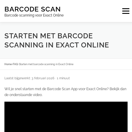
Ga
BARCODE SCAN
naar
Menu
de
Barcode scanning voor Exact Online
inhoud
ABONNEMENTEN
FAQ
BLOG
CONTACT
STARTEN MET BARCODE
SCANNING IN EXACT ONLINE
INLOGGEN
NL
Home
›
FAQ
›
Starten met barcode scanning in Exact Online
Laatst bijgewerkt: 3 februari 2026
· 1 minuut
Wil je snel starten met de Barcode Scan App voor Exact Online? Bekijk dan
de onderstaande video.