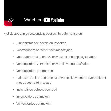
Met de app zijn de volgende processen te automatiseren:
Binnenkomende goederen inboeken
Voorraad verplaatsen tussen magazijnen
Voorraad verplaatsen tussen verschillende opslag locaties
Verkooporders verwerken en van de voorraad afhalen
Verkooporders controleren
Balansen / tellen zodat de daadwerkelijke voorraad overeenkomt
met de voorraad in Exact
Inzicht in de actuele voorraad
Inkooporders aanmaken
Verkoopordes aanmaken