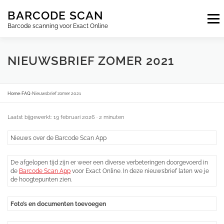
Ga
BARCODE SCAN
naar
Menu
de
Barcode scanning voor Exact Online
inhoud
ABONNEMENTEN
FAQ
BLOG
CONTACT
NIEUWSBRIEF ZOMER 2021
INLOGGEN
NL
Home
›
FAQ
›
Nieuwsbrief zomer 2021
Laatst bijgewerkt: 19 februari 2026
· 2 minuten
Nieuws over de Barcode Scan App
De afgelopen tijd zijn er weer een diverse verbeteringen doorgevoerd in
de
Barcode Scan App
voor Exact Online. In deze nieuwsbrief laten we je
de hoogtepunten zien.
Foto’s en documenten toevoegen