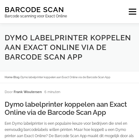
Ga
BARCODE SCAN
naar
Menu
de
Barcode scanning voor Exact Online
inhoud
ABONNEMENTEN
FAQ
BLOG
CONTACT
DYMO LABELPRINTER KOPPELEN
AAN EXACT ONLINE VIA DE
BARCODE SCAN APP
INLOGGEN
NL
Home
›
Blog
›
Dymo labelprinter koppelen aan Exact Online via de Barcode Scan App
Door
Frank Woutersen
· 6 minuten
Dymo labelprinter koppelen aan Exact
Online via de Barcode Scan App
Een Dymo labelprinter is een populaire keuze voor bedrijven die snel en
eenvoudig barcodelabels willen printen. Maar hoe koppelt u een Dymo
printer aan Exact Online? De Barcode Scan App maakt dit mogelijk door als