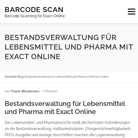
Zum
BARCODE SCAN
Inhalt
Menu
springen
Barcode-Scanning für Exact Online
ABONNEMENTS
FAQ
BLOG
KONTAKT
BESTANDSVERWALTUNG FÜR
LEBENSMITTEL UND PHARMA MIT
EXACT ONLINE
ANMELDEN
DE
Startseite
›
Blog
›
Bestandsverwaltung für Lebensmittel und Pharma mit Exact Online
Von
Frank Woutersen
· 7 Minuten
Bestandsverwaltung für Lebensmittel
und Pharma mit Exact Online
Die Lebensmittel- und Pharmabranche stellt die höchsten Anforderungen
an die Bestandsverwaltung. Haltbarkeitsdaten, Chargenrückverfolgbarkeit,
FEFO-Ausgabe und strenge Vorschriften machen die Lagerverwaltung