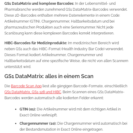
GS1 DataMatrix und komplexe Barcodes:
In der Lebensmittel- und
Pharmabranche werden zunehmend GS1 DataMatrix-Barcodes verwendet.
Diese 2D-Barcodes enthalten mehrere Datenelemente in einem Code:
Artikelnummer (GTIN), Chargennummer, Haltbarkeitsdatum und bei
pharmazeutischen Produkten auch eine Seriennummer. Nicht jede
Scanlösung kann diese komplexen Barcodes korrekt interpretieren.
HIBC-Barcodes für Medizinprodukte:
Im medizinischen Bereich wird
neben GS1 auch das HIBC-Format (Health Industry Bar Code) verwendet.
Dieses Format kodiert Artikelnummer, Chargennummer und
Haltbarkeitsdatum auf eine spezifische Weise, die nicht von allen Scannern
unterstützt wird.
GS1 DataMatrix: alles in einem Scan
Die
Barcode Scan App
liest alle gängigen Barcode-Formate, einschließlich
GS1 DataMatrix, GS1-128 und HIBC
. Beim Scannen eines GS1 DataMatrix-
Barcodes werden automatisch alle kodierten Felder erkannt:
GTIN (01):
Die Artikelnummer wird mit dem richtigen Artikel in
Exact Online verknüpft.
Chargennummer (10):
Die Chargennummer wird automatisch bei
der Bestandsmutation in Exact Online eingetragen.