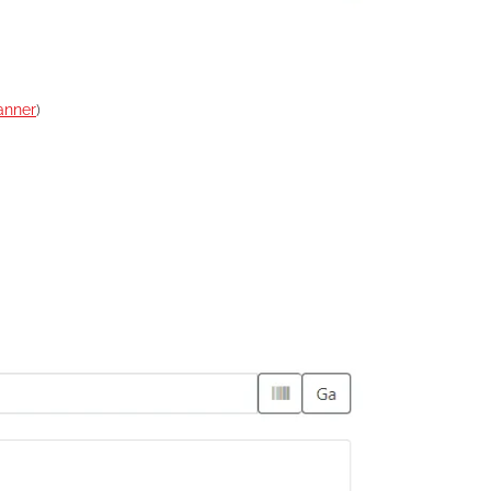
anner
)