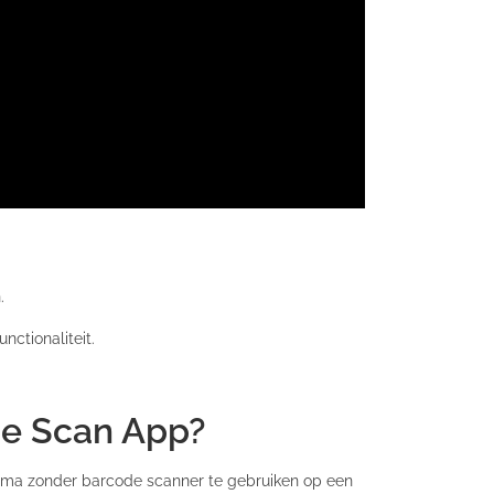
.
ctionaliteit.
de Scan App?
prima zonder barcode scanner te gebruiken op een