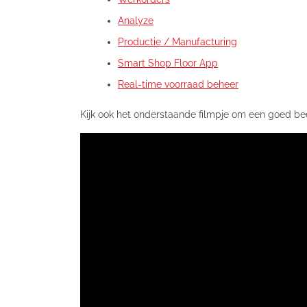
Analyze
Productie / Manufacturing
Smart Shop Floor App
Real-time voorraad beheer
Kijk ook het onderstaande filmpje om een goed bee