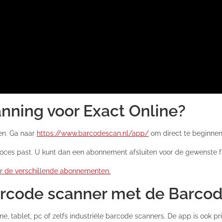
nning voor Exact Online?
en. Ga naar
https://www.barcodescan.nl/app/
om direct te beginnen
oces past. U kunt dan een abonnement afsluiten voor de gewenste fun
er de verschillende abonnementen.
arcode scanner met de Barco
, tablet, pc of zelfs industriële barcode scanners. De app is ook 