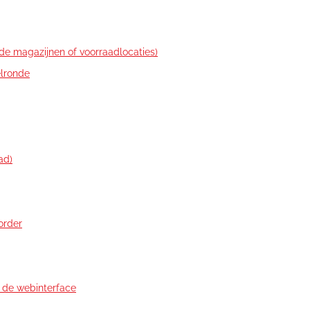
de magazijnen of voorraadlocaties)
lronde
ad)
order
t de webinterface