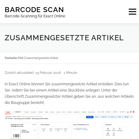
Zum
BARCODE SCAN
Inhalt
Menu
springen
Barcode-Scanning für Exact Online
ABONNEMENTS
FAQ
BLOG
KONTAKT
ZUSAMMENGESETZTE ARTIKEL
ANMELDEN
DE
Startseite
›
FAQ
›
Zusammengesetzte Artikel
Zuletzt aktualisiert: 19 Februar 2026
· 1 Minute
In Exact Online können Sie zusammengesetzte Artikel erstellen. Dies tun
Sie, indem Sie bei einem Artikel eine Stückliste anlegen. Unter der
Überschrift Zusammengesetzter Artikel geben Sie an, aus welchen Artikeln
die Baugruppe besteht: