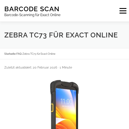
Zum
BARCODE SCAN
Inhalt
Menu
springen
Barcode-Scanning für Exact Online
ABONNEMENTS
FAQ
BLOG
KONTAKT
ZEBRA TC73 FÜR EXACT ONLINE
ANMELDEN
DE
Startseite
›
FAQ
›
Zebra TC73 für Exact Online
Zuletzt aktualisiert: 20 Februar 2026
· 1 Minute