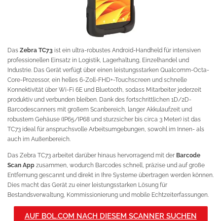
Das
Zebra TC73
ist ein ultra-robustes Android-Handheld für intensiven
professionellen Einsatz in Logistik, Lagerhaltung, Einzelhandel und
Industrie. Das Gerät verfügt über einen leistungsstarken Qualcomm-Octa-
Core-Prozessor, ein helles 6-Zoll-FHD+-Touchscreen und schnelle
Konnektivität über Wi-Fi 6E und Bluetooth, sodass Mitarbeiter jederzeit
produktiv und verbunden bleiben. Dank des fortschrittlichen 1D/2D-
Barcodescanners mit großem Scanbereich, langer Akkulaufzeit und
robustem Gehäuse (IP65/IP68 und sturzsicher bis circa 3 Meter) ist das
TC73 ideal für anspruchsvolle Arbeitsumgebungen, sowohl im Innen- als
auch im Außenbereich.
Das Zebra TC73 arbeitet darüber hinaus hervorragend mit der
Barcode
Scan App
zusammen, wodurch Barcodes schnell, präzise und auf große
Entfernung gescannt und direkt in Ihre Systeme übertragen werden können.
Dies macht das Gerät zu einer leistungsstarken Lösung für
Bestandsverwaltung, Kommissionierung und mobile Echtzeiterfassungen.
AUF BOL.COM NACH DIESEM SCANNER SUCHEN