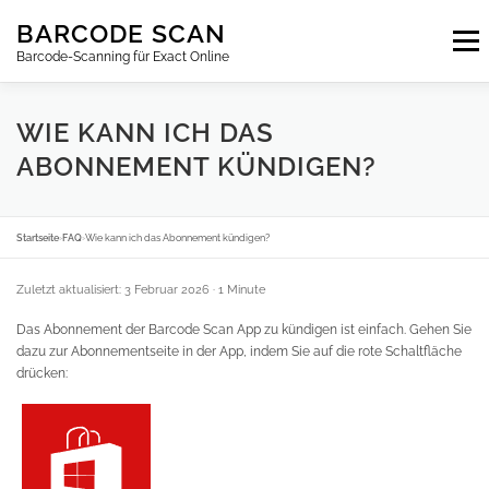
Zum
BARCODE SCAN
Inhalt
Menu
springen
Barcode-Scanning für Exact Online
ABONNEMENTS
FAQ
BLOG
KONTAKT
WIE KANN ICH DAS
ABONNEMENT KÜNDIGEN?
ANMELDEN
DE
Startseite
›
FAQ
›
Wie kann ich das Abonnement kündigen?
Zuletzt aktualisiert: 3 Februar 2026
· 1 Minute
Das Abonnement der Barcode Scan App zu kündigen ist einfach. Gehen Sie
dazu zur Abonnementseite in der App, indem Sie auf die rote Schaltfläche
drücken: