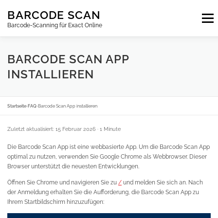
Zum
BARCODE SCAN
Inhalt
Menu
springen
Barcode-Scanning für Exact Online
ABONNEMENTS
FAQ
BLOG
KONTAKT
BARCODE SCAN APP
INSTALLIEREN
ANMELDEN
DE
Startseite
›
FAQ
›
Barcode Scan App installieren
Zuletzt aktualisiert: 15 Februar 2026
· 1 Minute
Die Barcode Scan App ist eine webbasierte App. Um die Barcode Scan App
optimal zu nutzen, verwenden Sie Google Chrome als Webbrowser. Dieser
Browser unterstützt die neuesten Entwicklungen.
Öffnen Sie Chrome und navigieren Sie zu
/
und melden Sie sich an. Nach
der Anmeldung erhalten Sie die Aufforderung, die Barcode Scan App zu
Ihrem Startbildschirm hinzuzufügen: