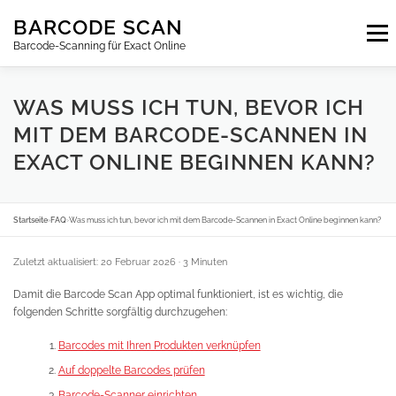
Zum
BARCODE SCAN
Inhalt
Menu
springen
Barcode-Scanning für Exact Online
ABONNEMENTS
FAQ
BLOG
KONTAKT
WAS MUSS ICH TUN, BEVOR ICH
MIT DEM BARCODE-SCANNEN IN
EXACT ONLINE BEGINNEN KANN?
ANMELDEN
DE
Startseite
›
FAQ
›
Was muss ich tun, bevor ich mit dem Barcode-Scannen in Exact Online beginnen kann?
Zuletzt aktualisiert: 20 Februar 2026
· 3 Minuten
Damit die Barcode Scan App optimal funktioniert, ist es wichtig, die
folgenden Schritte sorgfältig durchzugehen:
Barcodes mit Ihren Produkten verknüpfen
Auf doppelte Barcodes prüfen
Barcode-Scanner einrichten