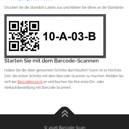
Drucken Sie die Standort-Labels aus und kleben Sie diese an die Standorte:
Starten Sie mit dem Barcode-Scannen
Haben Sie die oben genannten Schritte durchlaufen? Dann ist es höchste
Zeit, die ersten Schritte mit dem Barcode-Scannen zu machen. Melden Sie
sich bei
Barcodescan.nl
an und buchen Sie Ihre erste Ein- oder
Verkaufsbestellung mit Barcode-Scannen.
© 2026 Barcode Scan