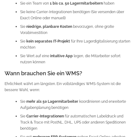
Sie ein Team von
1 bis ca. 50 Lagermitarbeitern
haben
Sie keine Carrier-Integrationen benötigen (Sie versenden über
Exact Online oder manuell)
Sie
niedrige, planbare Kosten
bevorzugen, ohne große
Vorabinvestition
Sie
kein separates IT-Projekt
für Ihre Lagerdigitalisierung starten
möchten
Sie Wert auf eine
intuitive App
legen, die Mitarbeiter sofort
nutzen können
Wann brauchen Sie ein WMS?
Ehrlichkeit währt am längsten. Ein vollständiges WMS-System ist die
bessere Wahl, wenn:
Sie
mehr als 50 Lagermitarbeiter
koordinieren und erweiterte
Aufgabenplanung benötigen
Sie
Carrier-Integrationen
für automatischen Labeldruck und
Track & Trace mit PostNL, DHL, UPS oder anderen Speditionen
benötigen
Sie mit
mehreren ERP-Systemen
neben Exact Online arbeiten