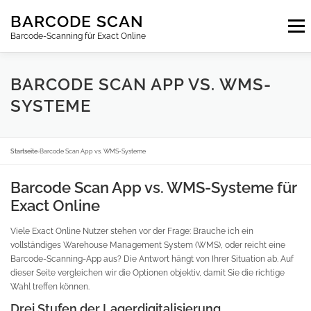
Zum
BARCODE SCAN
Inhalt
Menu
springen
Barcode-Scanning für Exact Online
ABONNEMENTS
FAQ
BLOG
KONTAKT
BARCODE SCAN APP VS. WMS-
SYSTEME
ANMELDEN
DE
Startseite
›
Barcode Scan App vs. WMS-Systeme
Barcode Scan App vs. WMS-Systeme für
Exact Online
Viele Exact Online Nutzer stehen vor der Frage: Brauche ich ein
vollständiges Warehouse Management System (WMS), oder reicht eine
Barcode-Scanning-App aus? Die Antwort hängt von Ihrer Situation ab. Auf
dieser Seite vergleichen wir die Optionen objektiv, damit Sie die richtige
Wahl treffen können.
Drei Stufen der Lagerdigitalisierung