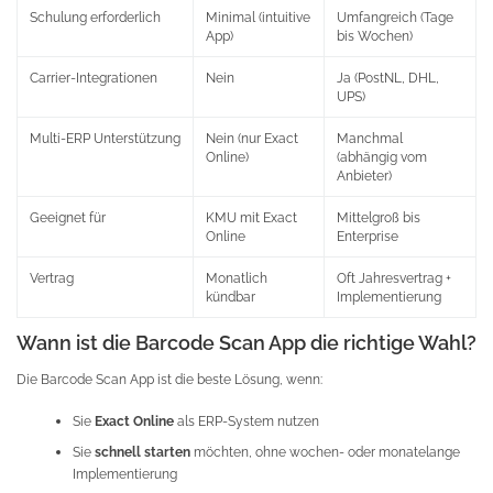
Schulung erforderlich
Minimal (intuitive
Umfangreich (Tage
App)
bis Wochen)
Carrier-Integrationen
Nein
Ja (PostNL, DHL,
UPS)
Multi-ERP Unterstützung
Nein (nur Exact
Manchmal
Online)
(abhängig vom
Anbieter)
Geeignet für
KMU mit Exact
Mittelgroß bis
Online
Enterprise
Vertrag
Monatlich
Oft Jahresvertrag +
kündbar
Implementierung
Wann ist die Barcode Scan App die richtige Wahl?
Die Barcode Scan App ist die beste Lösung, wenn:
Sie
Exact Online
als ERP-System nutzen
Sie
schnell starten
möchten, ohne wochen- oder monatelange
Implementierung