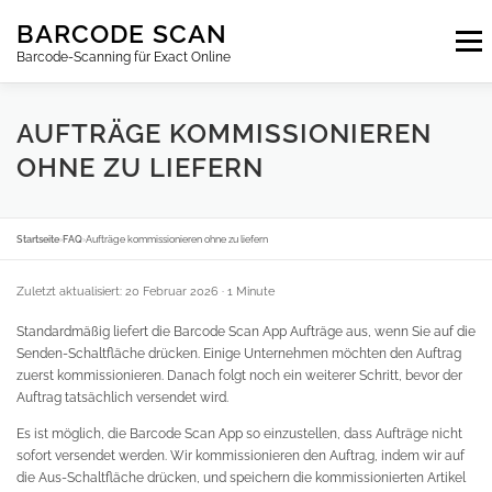
Zum
BARCODE SCAN
Inhalt
Menu
springen
Barcode-Scanning für Exact Online
ABONNEMENTS
FAQ
BLOG
KONTAKT
AUFTRÄGE KOMMISSIONIEREN
OHNE ZU LIEFERN
ANMELDEN
DE
Startseite
›
FAQ
›
Aufträge kommissionieren ohne zu liefern
Zuletzt aktualisiert: 20 Februar 2026
· 1 Minute
Standardmäßig liefert die Barcode Scan App Aufträge aus, wenn Sie auf die
Senden-Schaltfläche drücken. Einige Unternehmen möchten den Auftrag
zuerst kommissionieren. Danach folgt noch ein weiterer Schritt, bevor der
Auftrag tatsächlich versendet wird.
Es ist möglich, die Barcode Scan App so einzustellen, dass Aufträge nicht
sofort versendet werden. Wir kommissionieren den Auftrag, indem wir auf
die Aus-Schaltfläche drücken, und speichern die kommissionierten Artikel