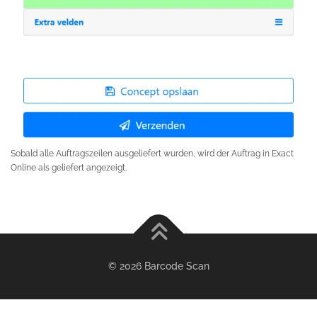
Sobald alle Auftragszeilen ausgeliefert wurden, wird der Auftrag in Exact
Online als geliefert angezeigt.
© 2026 Barcode Scan